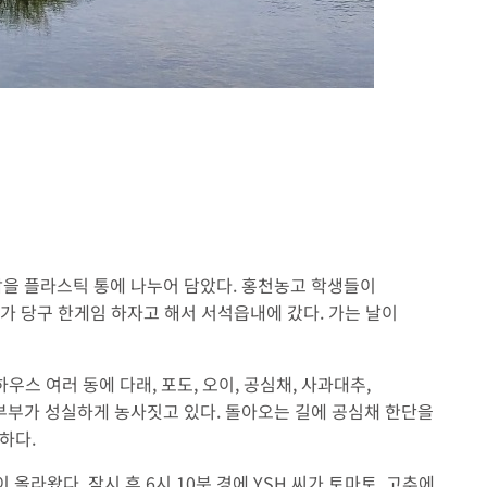
인삼을 플라스틱 통에 나누어 담았다. 홍천농고 학생들이
씨가 당구 한게임 하자고 해서 서석읍내에 갔다. 가는 날이
스 여러 동에 다래, 포도, 오이, 공심채, 사과대추,
를 부부가 성실하게 농사짓고 있다. 돌아오는 길에 공심채 한단을
하다.
라왔다. 잠시 후 6시 10분 경에 YSH 씨가 토마토, 고추에