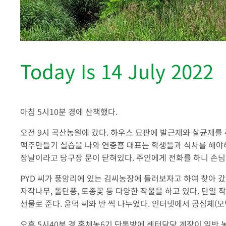
Today Is 14 July 2022
아침 5시10분 경에 산책했다.
오전 9시 곡산농원에 갔다. 하우스 묘판에 발근제와 살균제를 
맥주만들기 실습을 나와 연충흠 대표는 학생들과 식사를 해야해서
장날이라고 당구장 문이 닫혀있다. 주인에게 전화를 하니 손님
PYD 씨가 풍암리에 있는 김씨농장에 들러보자고 하여 찾아 갔다
자작나무, 돌단풍, 토종꽃 등 다양한 작물을 하고 있다. 단일 
선물로 준다. 윤덕 씨와 반 씩 나누었다. 인터넷에서 공심체(
오후 5시40분 경 홍체농6기 단톡방에 센터담당 계장이 일반 농