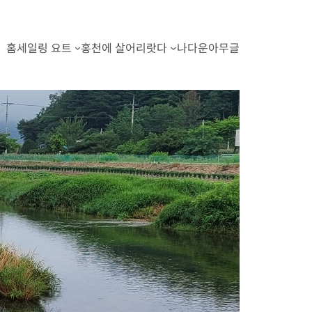
홈
세일링 요트
홍천에 살어리랏다
나다운아무글