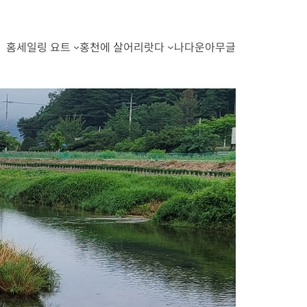
홈
세일링 요트
홍천에 살어리랏다
나다운아무글