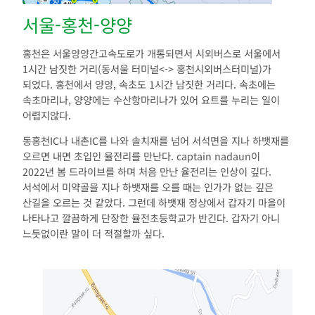
서울-홍천-양양
홍천은 서울양양간고속도로가 개통되면서 시외버스로 서울에서
1시간 남짓한 거리(동서울 터미널<-> 홍천시외버스터미널)가
되었다. 홍천에서 양양, 속초도 1시간 남짓한 거리다. 속초에는
속초마리나, 양양에는 수산항마리나가 있어 요트를 누리는 일이
어렵지않다.
동홍천IC나 내촌IC를 나와 솔치재를 넘어 서석면을 지나 하뱃재를
오르면 내면 초입인 율전리를 만난다. captain nadaun이
2022년 봄 드라이브를 하며 처음 만난 율전리는 인상이 깊다.
서석에서 미약골을 지나 하뱃재를 오를 때는 인가가 없는 깊은
산길을 오르는 것 같았다. 그런데 하뱃재 정상에서 갑자기 마을이
나타나고 깔끔하게 단장한 율전초등학교가 반긴다. 갑자기 아니
느듯없이란 말이 더 적절할까 싶다.