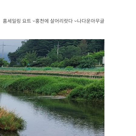
홈
세일링 요트
홍천에 살어리랏다
나다운아무글