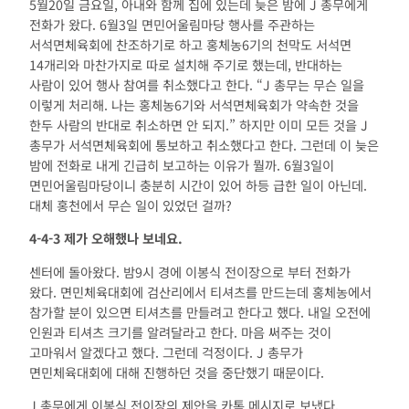
5월20일 금요일, 아내와 함께 집에 있는데 늦은 밤에 J 총무에게
전화가 왔다. 6월3일 면민어울림마당 행사를 주관하는
서석면체육회에 찬조하기로 하고 홍체농6기의 천막도 서석면
14개리와 마찬가지로 따로 설치해 주기로 했는데, 반대하는
사람이 있어 행사 참여를 취소했다고 한다. “J 총무는 무슨 일을
이렇게 처리해. 나는 홍체농6기와 서석면체육회가 약속한 것을
한두 사람의 반대로 취소하면 안 되지.” 하지만 이미 모든 것을 J
총무가 서석면체육회에 통보하고 취소했다고 한다. 그런데 이 늦은
밤에 전화로 내게 긴급히 보고하는 이유가 뭘까. 6월3일이
면민어울림마당이니 충분히 시간이 있어 하등 급한 일이 아닌데.
대체 홍천에서 무슨 일이 있었던 걸까?
4-4-3
제가 오해했나 보네요
.
센터에 돌아왔다. 밤9시 경에 이봉식 전이장으로 부터 전화가
왔다. 면민체육대회에 검산리에서 티셔츠를 만드는데 홍체농에서
참가할 분이 있으면 티셔츠를 만들려고 한다고 했다. 내일 오전에
인원과 티셔츠 크기를 알려달라고 한다. 마음 써주는 것이
고마워서 알겠다고 했다. 그런데 걱정이다. J 총무가
면민체육대회에 대해 진행하던 것을 중단했기 때문이다.
J 총무에게 이봉식 전이장의 제안을 카톡 메시지로 보냈다.