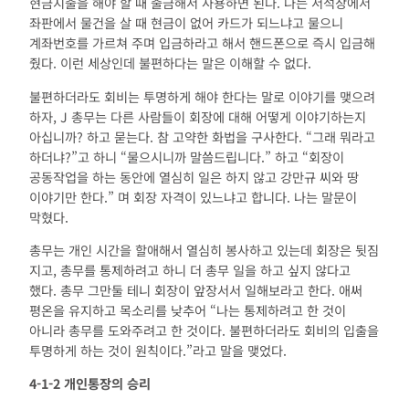
현금지출을 해야 할 때 출금해서 사용하면 된다. 나는 서석장에서
좌판에서 물건을 살 때 현금이 없어 카드가 되느냐고 물으니
계좌번호를 가르쳐 주며 입금하라고 해서 핸드폰으로 즉시 입금해
줬다. 이런 세상인데 불편하다는 말은 이해할 수 없다.
불편하더라도 회비는 투명하게 해야 한다는 말로 이야기를 맺으려
하자, J 총무는 다른 사람들이 회장에 대해 어떻게 이야기하는지
아십니까? 하고 묻는다. 참 고약한 화법을 구사한다. “그래 뭐라고
하더냐?”고 하니 “물으시니까 말씀드립니다.” 하고 “회장이
공동작업을 하는 동안에 열심히 일은 하지 않고 강만규 씨와 땅
이야기만 한다.” 며 회장 자격이 있느냐고 합니다. 나는 말문이
막혔다.
총무는 개인 시간을 할애해서 열심히 봉사하고 있는데 회장은 뒷짐
지고, 총무를 통제하려고 하니 더 총무 일을 하고 싶지 않다고
했다. 총무 그만둘 테니 회장이 앞장서서 일해보라고 한다. 애써
평온을 유지하고 목소리를 낮추어 “나는 통제하려고 한 것이
아니라 총무를 도와주려고 한 것이다. 불편하더라도 회비의 입출을
투명하게 하는 것이 원칙이다.”라고 말을 맺었다.
4-1-2
개인통장의 승리