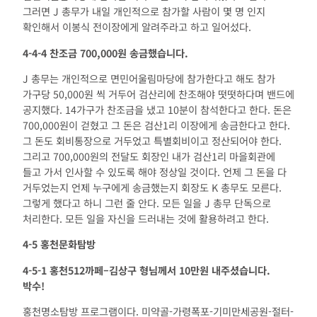
그러면 J 총무가 내일 개인적으로 참가할 사람이 몇 명 인지
확인해서 이봉식 전이장에게 알려주라고 하고 일어섰다.
4-4-4
찬조금
700,000
원 송금했습니다
.
J 총무는 개인적으로 면민어울림마당에 참가한다고 해도 참가
가구당 50,000원 씩 거두어 검산리에 찬조해야 떳떳하다며 밴드에
공지했다. 14가구가 찬조금을 냈고 10분이 참석한다고 한다. 돈은
700,000원이 걷혔고 그 돈은 검산1리 이장에게 송금한다고 한다.
그 돈도 회비통장으로 거두었고 특별회비이고 정산되어야 한다.
그리고 700,000원의 전달도 회장인 내가 검산1리 마을회관에
들고 가서 인사할 수 있도록 해야 정상일 것이다. 언제 그 돈을 다
거두었는지 언제 누구에게 송금했는지 회장도 K 총무도 모른다.
그렇게 했다고 하니 그런 줄 안다. 모든 일을 J 총무 단독으로
처리한다. 모든 일을 자신을 드러내는 것에 활용하려고 한다.
4-5
홍천문화탐방
4-5-1
홍천
512
까페
–
김상구 형님께서
10
만원 내주셨습니다
.
박수
!
홍천명소탐방 프로그램이다. 미약골-가령폭포-기미만세공원-절터-