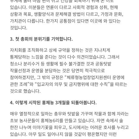
무게에 눌려 마음 편히 쉬고 건강을 회복하기 위해 온 이도
있습니다. 이분들은 연륜이 다르고 사회적 경험과 성취, 현재
상황과 목표, 생활양식과 문제해결 방법이 다르고, 가정과 문화,
가치관이 다릅니다. 한가지 공통점이 있다면 이곳에 와 있다는
것입니다.
3.
첫 총회의 분위기를 기억합니다
.
자치회를 조직화하고 상세 규약을 정하는 것은 지나치게
통제당하는 느낌을 준다는 것이 다수 의견이었습니다. 그래서
청소나 분리수거 등 생활에 필수 불가결한 것과 공동텃밭
작물선정과 운영을 분담하는 것은 당연히 적극적으로
참여하겠지만, 그 밖의 규정은 “체류형농업창업지원센터 운영에
관한 조례”와 “입교자의 의무 및 금지행위에 대한 수칙”을 따르는
것으로 했습니다.
4.
이렇게 시작된 홍체농
3
개월을 되돌아봅니다
.
매우 열정적으로 일하는 총무와 텃밭을 가꾸며 작물과 함께 자라는
초보 농사꾼들이 홍체농6리를 만들고 있습니다. 자연 속에서 술
한잔 나누며 이야기꽃을 피우고, 도시에서는 어려운 호사를 누리고
있습니다. 아무 일도 일어나지 않을 것같이 평온했지만 이런