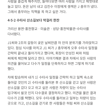
사람을 즐겁게 해주지만, 들여다보면 여러 사람을 가지고 제멋대로
놀고 있다. 돈은 남이 내고 김진수 이장에게 생색은 J 총무가 냈다.
그래서 총무라는 직책을 꼭 하고 싶은 거다.
4-5-2
수타사 산소길보다 막걸리 한잔
가리산 용연-홍천향교ㆍ미술관ㆍ성당-홍천박물관-수타사를
다녀왔다.
J1씨와 2조의 갈등이 궂은 날씨만큼 차 안의 분위기를 가라앉히고
있다. 점심 식사를 마치고 J1 씨가 J 총무에게 오후 수타사 일정을
간략히 끝내고 돌아가자고 했다며, 회장이 안성진 씨와 허림
씨에게 제안해 달라고 한다. 이야기해본 결과 차에서 모든 사람의
의견을 물어보고 다수가 일정을 단축하자고 하면 그렇게 하기로
했다.
차에 탑승하여 내가 1) 수타사 일정을 간략히 하고 일찍 숙소로
돌아갈 것인지 2) 수타사를 둘러본 후 산소길을 걷고 싶은 사람은
산소길을 갔다 오고 쉬고 싶은 사람은 차량이 있는 수타사
입구에서 쉴것 인지 다수결로 결정하자고 했다. 의견을 물은 결과
다수가 2)를 택했다. 모두 수타사를 둘러보고 일부는 차량이 있는
곳으로 가고, 산소길을 걷기로 한 사람들은 허림 씨와 산소길을