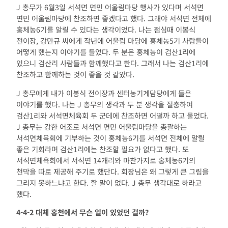
J 총무가 6월3일 서석면 면민 어울림마당 행사가 있다며 서석면
면민 어울림마당에 찬조하면 좋겠다고 했다. 그래야 서석면 전체에
홍체농6기를 알릴 수 있다는 생각이었다. 나는 점심때 이봉식
전이장, 강만규 씨에게 작년에 어울림 마당에 홍체농5기 사람들이
어떻게 했는지 이야기를 들었다. 두 분은 홍체농이 검산1리에
있으니 검산리 사람들과 함께했다고 한다. 그래서 나는 검산1리에
찬조하고 함께하는 것이 좋을 것 같았다.
J 총무에게 내가 이봉식 전이장과 센터농기계담당에게 들은
이야기를 했다. 나는 J 총무의 생각과 두 분 생각을 절충하여
검산1리와 서석면체육회 두 군데에 찬조하면 어떨까 하고 물었다.
J 총무는 강한 어조로 서석면 면민 어울림마당을 총괄하는
서석면체육회에 기부하는 것이 홍체농6기를 서석면 전체에 알릴
좋은 기회라며 검산1리에는 찬조할 필요가 없다고 했다. 또
서석면체육회에서 서석면 14개리와 마찬가지로 홍체농6기의
천막을 따로 제공해 주기로 했단다. 회장님은 왜 그렇게 큰 그림을
그리지 못하느냐고 한다. 할 말이 없다. J 총무 생각대로 하라고
했다.
4-4-2
대체 홍천에서 무슨 일이 있었던 걸까
?