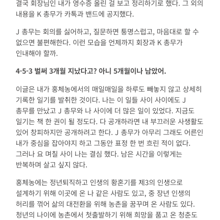
결국 회장님인 내가 영수증 올린 걸 보고 정리하기로 했다. 그 외의
내용을 K 총무가 카톡과 밴드에 공지했다.
J 총무는 회의를 싫어하고, 질문하면 퉁명스럽고, 마음대로 할 수
없으면 불편해한다. 이런 모습을 언제까지 회장과 K 총무가
인내해야 할까.
4-5-3
벌써
3
개월 지났다고
?
아니
5
개월이나 남았어
.
이글은 내가 홍체농에서의 매일매일을 하루도 빼놓지 않고 상세히
기록한 일기를 발취한 것이다. 나는 이 일들 사이 사이에도 J
총무를 만났고 J 총무와 나 사이에 더 많은 일이 있었다. 지금도
일기는 책 한 권이 될 정도다. 다 공개하라면 내 부끄러운 사생활도
있어 창피하지만 공개하려고 한다. J 총무가 아무리 그래도 어른인
내가 중심을 잡아야지 하고 그동안 표정 한 번 흐린 적이 없다.
그러나 요 며칠 사이 나는 결심 했다. 남은 시간을 이렇게는
반복하며 살고 싶지 않다.
홍체농에는 정년퇴직하고 인생의 황혼기를 제3의 인생으로
설계하기 위해 이곳에 온 나 같은 사람도 있고, 중 장년 인생의
허리를 꺾어 삶의 대전환을 위해 농촌을 꿈꾸며 온 사람도 있다.
청년의 나이에 농촌에서 첫출발하기 위해 희망을 품고 온 청춘도