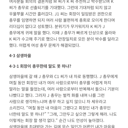
여자분들 회의의 결론처럼 M 씨가 K 씨 추천하고 박수받으며 K
씨가 총무로 선출되기를 기대했다. 그런데 기대처럼 되지 않고
우물쭈물 시간만 흘러갔다. J1 씨는 회장이 일임받은 권한으로
총무를 임명하면 되지 여러 사람 불편하게 총회로 모이게 한다며
리더십이 없다고 성토했다. 분위기가 무거워지자 K 씨가 J
총무에게 귀에 말을 했다. 이때 J 총무가 빠르게 단상으로 올라와
K 씨가 수고해 주기로 했으니 만장일치로 모든 분이 박수를 달라고
했다. 어렵게 여성 총무 문제가 해결되었다.
4-3
삼생마을
4-3-1
회장이 총무한테 말도 못 하냐
?
삼생마을에 갈 때 J 총무와 C1 씨가 내 차로 동행했다. J 총무에게
며칠 동안 회장인 내가 여러 사람으로부터 총무를 어렵게 하지
말라는 말을 들었는데, 여러 사람으로부터 반복해서 들으니 기분이
나빴다고 했다. 그러자 J 총무는 벌컥 화를 내며 나를 그런
사람으로 생각하느냐며 총무 하고 싶지 않으니 차 세우라고
소리친다. “며칠 동안 내 마음이 그랬다고 회장인 내가 총무인
너한테 말도 못 하냐?” “그래, 그만두고 싶으면 그렇게 해라. 나도
이렇게는 회장 할 생각 없다.“ 순간 나도 언성이 높아졌다.
삼생마을에 초대받아 가는 길에 무슨 일인가 어른인 내가 마음을