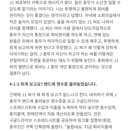
J1 씨로부터 카톡으로 메시지가 왔다. 젊은 총무가 소신껏 일할 수
있도록 맡기라는 이야기다. 나는 투명하고 불편하게 회비를
관리하는 것이 좋겠다는 생각이라고 답했다. 저녁때 소회의실에서
작은 술자리 모임이 있었다. 술을 마시지 않는 J1 씨도 나와서
자리를 함께했다. J1 씨는 여러 사람 앞에서 단도직입적으로
총무가 자신의 통장으로 회비관리를 하도록 하고, 연배 있는
분들은 뒤에서 총무가 적극적으로 일할 수 있게 해주고, 투명하게
회계 보고하게 하면 된다고 주장했다. J1 씨가 왜 이렇게 강하게
이야기하는 걸까. J 총무가 자신이 하고자 하는 바를 어떻게든
관철하려고 주변을 동원하는 태도가 위험해 보인다. 총회에서 J1
씨의 열변으로 회비는 J 총무 개인 통장으로 관리하는 것으로
결론이 났다.
4-1-3
회계 보고요
?
밴드에 영수증 올려놓았습니다
.
근래에 J1 씨가 왜 회계 보고가 없느냐고 한다. 대처하기 위해 J
총무가 밴드에 올려놓은 영수증을 보고 구글드라이브
스프레드시트에 수입과 지출을 누계하여 적어 넣으면 총수입액,
총지출액, 현재잔액이 자동 계산되도록 만들었다. 만든
구글드라이브 스프레드시트를 공유하여 링크를 집행부(회장,
총무2인) 카톡 단톡방에 올렸다. “놀랍네요. 지금 회비지출에