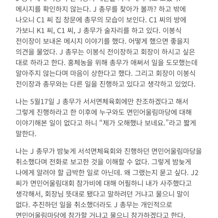
메시지를 확인하지 않는다. J 총무를 찾아가 볼까? 하고 밖에
나오니 C1 씨 집 창문에 총무의 모습이 보인다. C1 씨의 방에
가보니 K1 씨, C1 씨, J 총무가 술자리를 하고 있다. 이봉식
전이장이 보내온 메시지 이야기를 했다. 어떻게 했으면 좋을지
의견을 물었다. J 총무는 이봉식 전이장하고 회장이 하시고 싶은
대로 하라고 한다. 홍체농을 위해 총무가 애써서 일을 도모했는데
알아주지 않는다며 마음이 상한다고 했다. 그리고 회장이 이봉식
전이장과 총무와는 다른 일을 진행하고 있다고 생각하고 있었다.
나는 5월17일 J 총무가 서서면체육회에만 찬조하겠다고 해서
그렇게 진행하라고 한 이후에 누구와도 면민어울림마당에 대해
이야기해본 일이 없다고 하니 “제가 오해했나 보네요.”라고 짧게
말한다.
나는 J 총무가 밤늦게 서석면체육회와 진행하던 면민어울림마당을
취소했다며 전화로 보고한 것을 이해할 수 없다. 그렇게 밤늦게
나에게 알려야 할 급박한 일로 아닌데. 왜 그랬는지 묻고 싶다. J2
씨가 면민어울림대회 참가비에 대해 어필하니 내가 사주했다고
생각해서, 회장님 뜻대로 됐다고 말하려던 거냐고 물으니 말이
없다. 추진하던 일을 취소했더라도 J 총무는 개인적으로
면민어울림마당에 참가할 거냐고 물으니 참가하겠다고 한다.