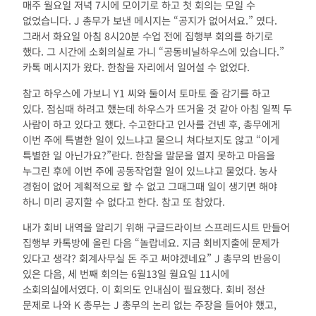
매주 월요일 저녁 7시에 모이기로 하고 첫 회의는 모일 수
없었습니다. J 총무가 보낸 메시지는 “공지가 없어서요.” 였다.
그래서 화요일 아침 8시20분 수업 전에 집행부 회의를 하기로
했다. 그 시간에 소회의실로 가니 “공동비닐하우스에 있습니다.”
카톡 메시지가 왔다. 한참을 자리에서 일어설 수 없었다.
참고 하우스에 가보니 Y1 씨와 둘이서 토마토 줄 감기를 하고
있다. 점심때 하려고 했는데 하우스가 뜨거울 것 같아 아침 일찍 두
사람이 하고 있다고 했다. 수고한다고 인사를 건넨 후, 총무에게
이번 주에 특별한 일이 있느냐고 물으니 쳐다보지도 않고 “이게
특별한 일 아닌가요?”란다. 한참을 말문을 열지 못하고 마음을
누그린 후에 이번 주에 공동작업할 일이 있느냐고 물었다. 농사
경험이 없어 계획적으로 할 수 없고 그때그때 일이 생기면 해야
하니 미리 공지할 수 없다고 한다. 참고 또 참았다.
내가 회비 내역을 알리기 위해 구글드라이브 스프레드시트 만들어
집행부 카톡방에 올린 다음 “놀랍네요. 지금 회비지출에 문제가
있다고 생각? 회계사무실 돈 주고 써야겠네요” J 총무의 반응이
있은 다음, 세 번째 회의는 6월13일 월요일 11시에
소회의실에서였다. 이 회의도 인내심이 필요했다. 회비 정산
문제로 나와 K 총무는 J 총무의 논리 없는 주장을 들어야 했고,