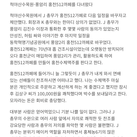
척야산수목원-풍암리 홍천512까페를 다녀왔다
척야산수목원에서 J 총무가 홍천512가페로 다음 일정을 바꾸자고
제안했다. 회장과 K 총무와는 한마디 상의가 없었다. J 총무가
풍암리 김진수 이장과 통화한 후 몇몇 사람의 동의가 있었는지
안성진, 허림 싸와 이야기한 후 마지막 일정을
동학혁명기념공원에서 풍암2리 홍천512까페로 바꾸었다.
홍천512께페는 70년대 홉 건조시설이었는데 오랫동안 방치되어
오다 홍천군이 매입하여 풍암2리가 관리, 활용하도록 하여
홍천512까페를 만들어 홍천수제맥주를 판다고 한다.
홍천512까페에 들어가니 늘 그렇듯이 J 총무가 내게 와서 연배
있는 선배들이 찬조하시면 어떠냐고 했다. 나는 수제맥주 마실
분은 개인적으로 주문하고 계산하게 하는 게 좋겠다고 했지만 잠시
후 김상구 씨가 100,000원을 쾌척했다며 박수를 보내달라고 한다.
모자라는 돈은 회비로 충당했다.
대부분 사람은 얻어먹었으니 기분 나쁠 일이 없다. 그러나 J
총무의 수완으로 여러 사람 앞에서 자의로 쾌적한 듯 찬조를
강요당한 사람과 총무의 저의를 파악한 몇 사람은 불편했다. J
총무는 분위기 메이커 역할을 자처하면서 홍체농6기의 많은