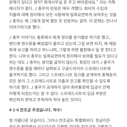
문제가 있다고 생각? 회계사무실 돈 주고 써야겠네요.” 라는 카톡
메시지가 왔다. J 총무의 반응은 매우 격했다. 회비의 수입과
지출에 대해 정리해서 모든 사람에게 일목요연하게 보여주는 것을
J 총무는 왜 그렇게 칼에 찔린 듯 반응하는 걸까. 이 문제는 만나서
이야기하기로 했다.
J 총무 이야기는 총회에서 회계 정리를 분기별로 하기로 했고,
밴드에 영수증을 빠짐없이 올리고 있는데 그걸 보면 되지, 왜 매달
회계 보고를 하라고 하느냐며, 그렇게 하면 불편해서 일 못 한다고
한다. 나와 K 총무는 일목요연하게 정리해서 보여줄 필요가 있다고
하는 데도 J 총무는 생각을 굽히지 않는다. 회장인 내가 J 총무가
영수증을 올릴 때마다 살펴보고 구글드라이브 스프레드시트에
옮겨적기로 했다. 그리고 스프레드시트 링크를 공개하여 홍체농의
모든 분이 그 스프레드시트로 지출과 잔고를 확인할 수 있도록
하기로 했다. J 총무가 공개하지 않아 회비통장에 입금이 언제
어떻게 되었는지는 알 수 없다. 스프레드시트의 입금 부분은
확인하지 못하고 추측하여 적어 놓은 것이다.
4-1-4
찬조금 주셨습니다
.
박수
!
참 아름다운 모습이다. 그러나 찬조금도 특별회비다. 현금이든
카드로 현장에서 실시간으로 지불한 것이든 찬조금은 기록하고