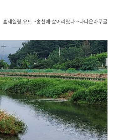
홈
세일링 요트
홍천에 살어리랏다
나다운아무글