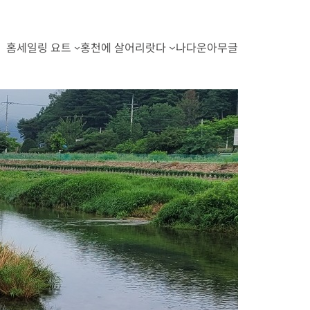
홈
세일링 요트
홍천에 살어리랏다
나다운아무글