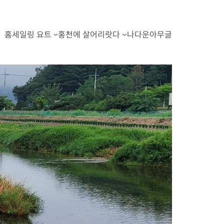
홈
세일링 요트
홍천에 살어리랏다
나다운아무글